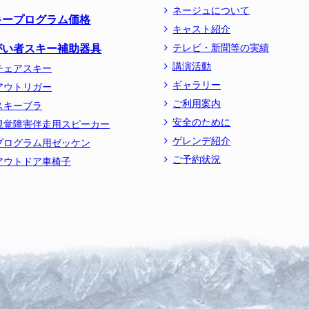
ネージュについて
キープログラム価格
キャスト紹介
がい者スキー補助器具
テレビ・新聞等の実績
講演活動
チェアスキー
ギャラリー
アウトリガー
ご利用案内
スキーブラ
安全のために
視覚障害伴走用スピーカー
ゲレンデ紹介
プログラム用ゼッケン
ご予約状況
アウトドア車椅子