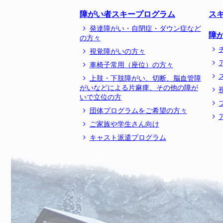
障がい者スキープログラム
ス
発達障がい・自閉症・ダウン症など
障
の方々
視覚障がいの方々
車椅子常用（座位）の方々
上肢・下肢障がい、切断、脳血管障
がいなどによる片麻痺、その他の障が
いで立位の方
団体プログラムをご希望の方々
ご家族や学生さん向け
キャスト派遣プログラム