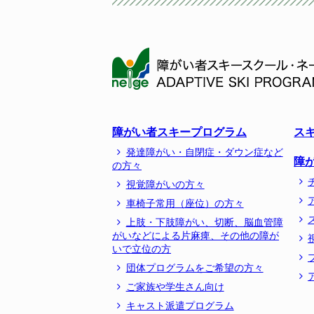
障がい者スキープログラム
ス
発達障がい・自閉症・ダウン症など
障
の方々
視覚障がいの方々
車椅子常用（座位）の方々
上肢・下肢障がい、切断、脳血管障
がいなどによる片麻痺、その他の障が
いで立位の方
団体プログラムをご希望の方々
ご家族や学生さん向け
キャスト派遣プログラム