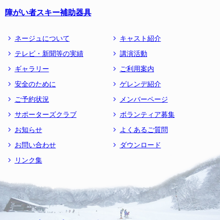
障がい者スキー補助器具
ネージュについて
キャスト紹介
テレビ・新聞等の実績
講演活動
ギャラリー
ご利用案内
安全のために
ゲレンデ紹介
ご予約状況
メンバーページ
サポーターズクラブ
ボランティア募集
お知らせ
よくあるご質問
お問い合わせ
ダウンロード
リンク集