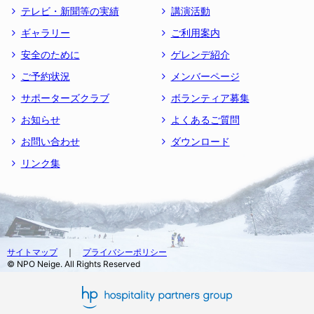
テレビ・新聞等の実績
講演活動
ギャラリー
ご利用案内
安全のために
ゲレンデ紹介
ご予約状況
メンバーページ
サポーターズクラブ
ボランティア募集
お知らせ
よくあるご質問
お問い合わせ
ダウンロード
リンク集
サイトマップ
｜
プライバシーポリシー
© NPO Neige. All Rights Reserved