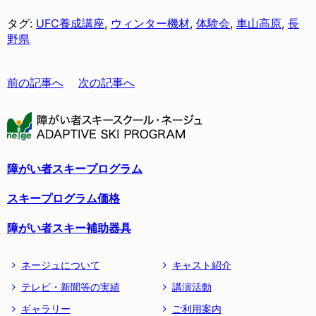
タグ:
UFC養成講座
,
ウィンター機材
,
体験会
,
車山高原
,
長
野県
前の記事へ
次の記事へ
障がい者スキープログラム
スキープログラム価格
障がい者スキー補助器具
ネージュについて
キャスト紹介
テレビ・新聞等の実績
講演活動
ギャラリー
ご利用案内