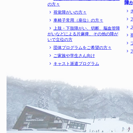
障
の方々
視覚障がいの方々
車椅子常用（座位）の方々
上肢・下肢障がい、切断、脳血管障
がいなどによる片麻痺、その他の障が
いで立位の方
団体プログラムをご希望の方々
ご家族や学生さん向け
キャスト派遣プログラム